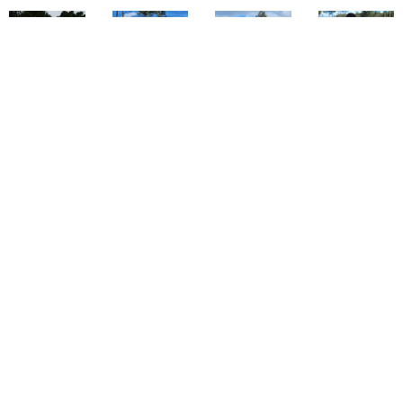
> Vidéo location Stark :
TÉLÉCHARGER Re...gram.mp4
Pour réserver votre journée Stark ou
pour toutes questions, contactez nous
au 06.51.74.58.54 ou par mail:
budtrainingcamp@gmail.com