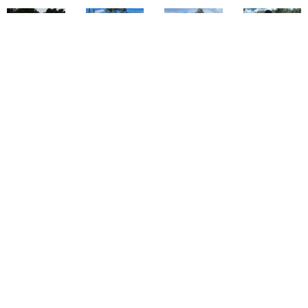
> Vidéo location Stark :
TÉLÉCHARGER Re...gram.mp4
Pour réserver votre journée Stark ou
pour toutes questions, contactez nous
au 06.51.74.58.54 ou par mail:
budtrainingcamp@gmail.com