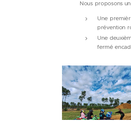
Nous proposons une 
Une première
prévention ro
Une deuxième 
fermé encadr