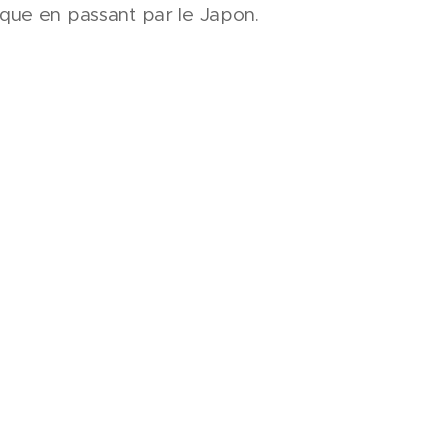
que en passant par le Japon.
tre exposant contactez :
support1@bud-racing.co