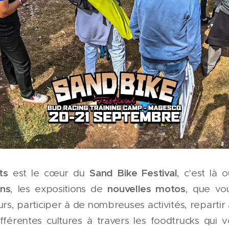
ts
Sand Bike Festival
est le cœur du
, c'est là
ons
nouvelles motos
, les expositions de
, que vo
urs, participer à de nombreuses activités, repartir
férentes cultures à travers les foodtrucks qui 